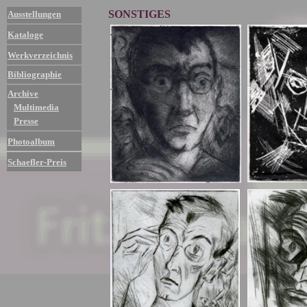
SONSTIGES
Ausstellungen
Kataloge
Werkverzeichnis
Bibliographie
Archive
Multimedia
Presse
Photoalbum
Schaefler-Preis