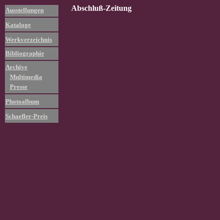
Abschluß-Zeitung
Ausstellungen
Kataloge
Werkverzeichnis
Bibliographie
Archive
Multimedia
Presse
Photoalbum
Schaefler-Preis